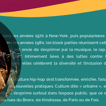
 dans les années 1970 à New-York, puis popularisées
pe dès les années 1980, les block parties réunissent cel
eux qui ont envie de s’exprimer par la musique, le rap,
e, le graff. Intimement liées à des luttes contre 
iminations, elles célèbrent la diversité et l’inclusion 
ités.
 ans, la culture hip-hop s’est transformée, enrichie, fais
ger de nouvelles pratiques. Culture dite « urbaine », e
ente et s’exprime surtout dans l’espace public, que ce s
les rues du Bronx, de Kinshassa, de Paris ou de Foix.