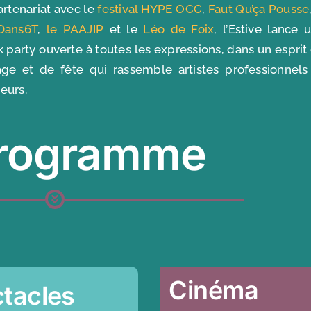
artenariat avec le
festival HYPE OCC
,
Faut Qu’ça Pousse
Dans6T
,
le PAAJIP
et le
Léo de Foix
, l’Estive lance 
k party ouverte à toutes les expressions, dans un esprit
age et de fête qui rassemble artistes professionnels
eurs.
programme
Cinéma
ctacles