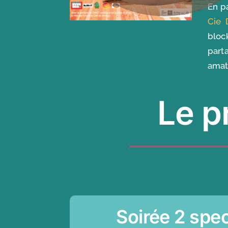
En p
Cie 
bloc
part
amat
Le 
Soirée 2 spe