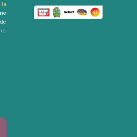
,
la
une
 de
 et