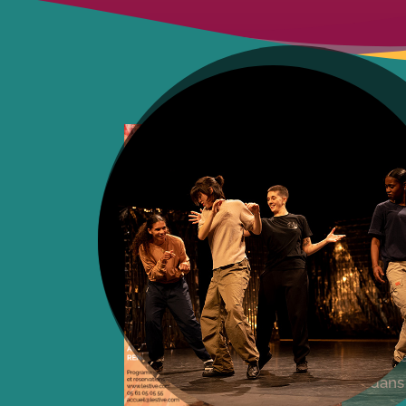
Nées
Euro
et c
dans
discr
minor
En 60
émer
s’inv
dans 