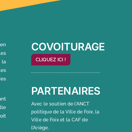
COVOITURAGE
 en
les
CLIQUEZ ICI !
 la
les
des
PARTENAIRES
ant
Avec le soutien de l’ANCT
lle
politique de la Ville de Foix, la
oit
Ville de Foix et la CAF de
l’Ariège.