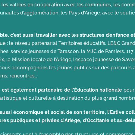
nt les vallées en coopération avec les communes, les co
autés d’agglomération, les Pays d’Ariège, avec le souti
ble, c’est aussi travailler avec les structures d’enfance 
que : le réseau partenarial Territoires éducatifs, LE&C Grand 
lhes, service jeunesse de Tarascon, la MJC de Pamiers, 117
x, la Mission locale de l’Ariège, l’espace jeunesse de Save
 nous accompagnons les jeunes publics sur des parcours art
ilms, rencontres…
ve est également partenaire de l’Éducation nationale
pour
rtistique et culturelle à destination du plus grand nombre
 aussi économique et social de son territoire, l’Estive c
ures publiques et privées d’Ariège, d’Occitanie et au-delà
ciements vont à l’ensemble des structures et commerces 