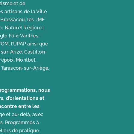
nisme et de
 artisans de la Ville
e Brassacou, les JMF
rc Naturel Régional
lo Foix-Varilhes,
TOM, l’UPAP ainsi que
sur-Arize, Castillon-
repoix, Montbel,
, Tarascon-sur-Ariège,
 programmations, nous
, d’orientations et
ncontre entre les
ge et au-delà, avec
les. Programmés à
eliers de pratique