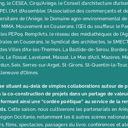
, le CESEA, Cirqu’Ariège, le Conseil d’architecture d’urba
PEI, l’Art d’Assembler, l’Association des commerçants et des
versitaire de l’Ariège, le Domaine agro-environnemental d
x, MIMA, Mouvement en Couserans, l’Œil du souffleur, le Pa
 les PEP09, Remp’Arts, le réseau des médiathèques de l’Agg
trales en Couserans, le Syndicat des architectes, le SMEC
 des Villes d’Ax-les-Thermes, La Bastide-de-Sérou, Bordes-
x, Le Fossat, Lavelanet, Massat, Le Mas d’Azil, Mazères, Mi
dun, Seix, Serres-sur-Arget, St-Girons, St-Quentin-la-Tour
illeneuve d’Olmes.
 se situant au-delà de simples collaborations autour de
a co-construction de projets dans un partage de valeurs
formant ainsi une “cordée poétique” au service de la re
nts.
Cette saison, nous cultiverons les partenariats en Ariè
 région Occitanie, notamment les 6 autres scènes nationa
rs, films, spectacles, passagers du livre, conférences et at