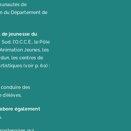
mmunautés de
en du Département de
et de jeunesse du
Sud, l’O.C.C.E., le Pôle
 Animation Jeunes, les
rdun, les centres de
istiques (voir p. 60) :
 conduire des
 d’élèves.
ollabore également
.
partenaires qui