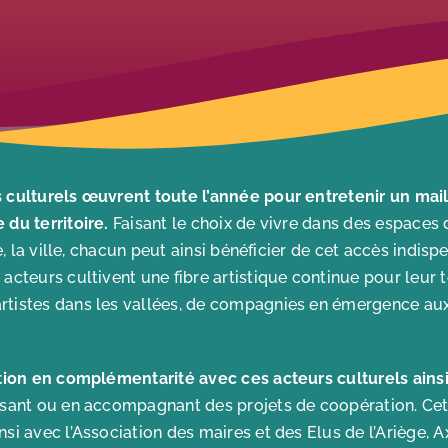
s culturels œuvrent toute l’année pour entretenir un mail
 du territoire.
Faisant le choix de vivre dans des espaces d
age, la ville, chacun peut ainsi bénéficier de cet accès indisp
 acteurs cultivent une fibre artistique continue pour leur t
rtistes dans les vallées, de compagnies en émergence aux 
action en complémentarité avec ces acteurs culturels ains
lsant ou en accompagnant des projets de coopération. Cett
nsi avec l’Association des maires et des Elus de l’Ariège, A