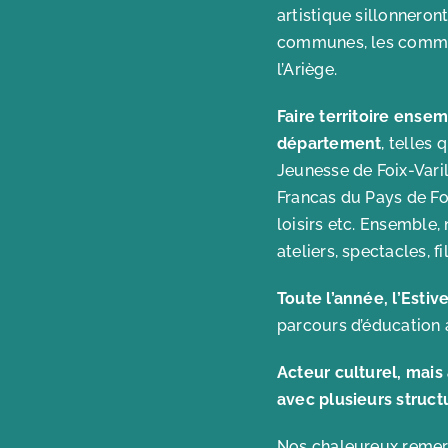
artistique sillonnero
communes, les commun
l’Ariège.
Faire territoire ensem
département
, telles 
Jeunesse de Foix-Vari
Francas du Pays de Foi
loisirs etc. Ensemble,
ateliers, spectacles, f
Toute l’année, l’Esti
parcours d’éducation a
Acteur culturel, mais
avec plusieurs struct
Nos chaleureux remer