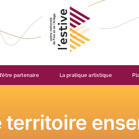
 d’être partenaire
La pratique artistique
Pl
e territoire ens