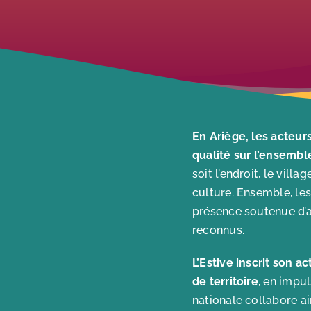
En Ariège, les acteur
qualité sur l’ensemble
soit l’endroit, le vill
culture. Ensemble, les
présence soutenue d’a
reconnus.
L’Estive inscrit son 
de territoire
, en impu
nationale collabore ai