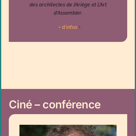
des architectes de l’Ariège et L’Art
d’Assembler.
+ d'infos
Ciné – conférence