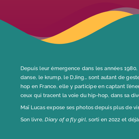
Depuis leur émergence dans les années 1980, les
danse, le krump, le DJing… sont autant de gest
hop en France, elle y participe en captant l’éner
ceux qui tracent la voie du hip-hop, dans sa div
Maï Lucas expose ses photos depuis plus de ving
Son livre,
Diary of a fly girl
, sorti en 2022 et déjà