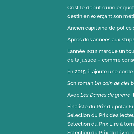
C’est le début d’une enquêt
destin en exerçant son méti
Ancien capitaine de police s
Après des années aux stups e
L’année 2012 marque un tourn
de la justice – comme consu
En 2015, il ajoute une corde
Son roman
Un coin de ciel b
Avec
Les Dames de guerre
,
Finaliste du Prix du polar 
Sélection du Prix des lecte
Sélection du Prix Lire à l’om
Sélection du Prix du Livre 