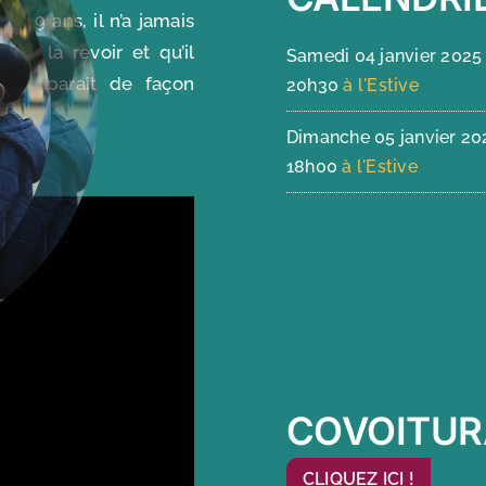
uis 9 ans, il n’a jamais
érer la revoir et qu’il
Samedi 04 janvier 2025
y réapparaît de façon
20h30
à l'Estive
Dimanche 05 janvier 20
18h00
à l'Estive
COVOITUR
CLIQUEZ ICI !