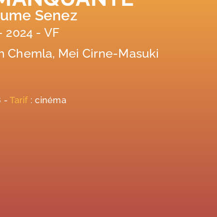
aume Senez
- 2024 - VF
th Chemla, Mei Cirne-Masuki
8 -
Tarif
: cinéma