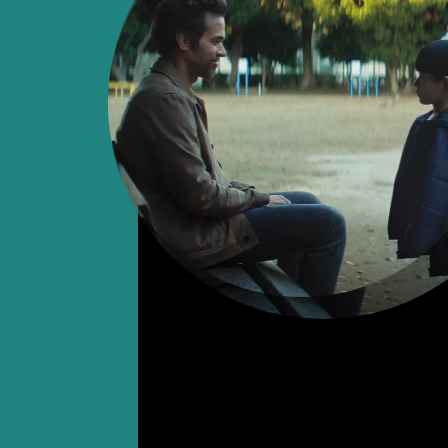
recherche de sa fille, Lily. Séparé dep
pu la revoir. Alors qu’il a cessé d’esp
s’apprête à rentrer en France, Lil
inattendue…
>