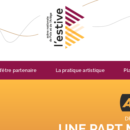
 d’être partenaire
La pratique artistique
Pl
D
UNE PART