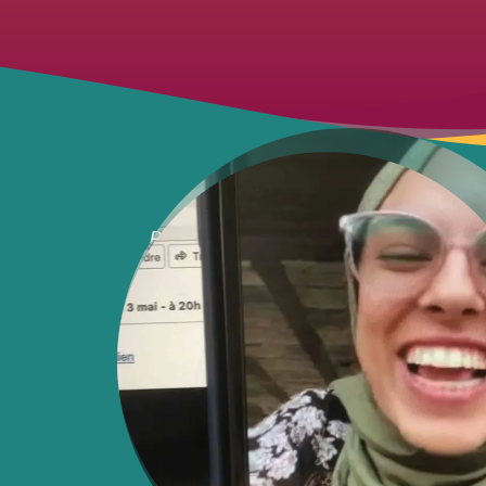
Put your soul on your hand and wal
cinéaste iranienne, aux massacres en c
«Un miracle a eu lieu lorsque j’ai re
Elle est devenue mes yeux à Gaza, 
documentant la guerre, et moi, je suis
elle et le reste du monde, depuis 
comme elle le disait. Nous avons ma
vie pendant presque un an. Les bouts