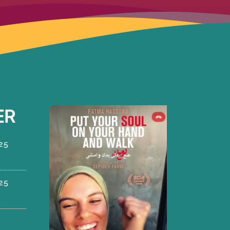
ER
25
25