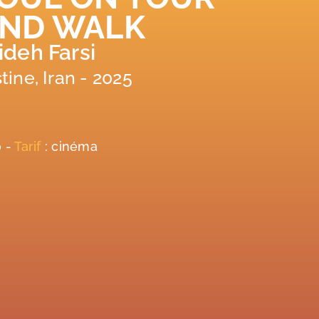
AND WALK
deh Farsi
tine, Iran - 2025
0 -
Tarif
: cinéma