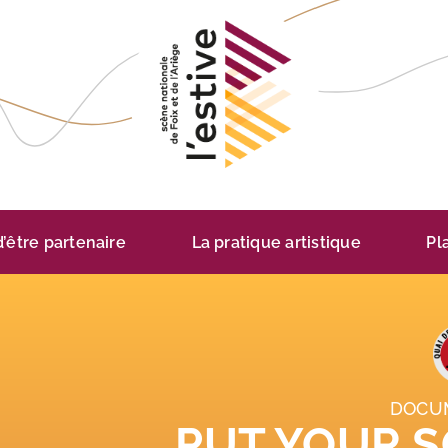
 d’être partenaire
La pratique artistique
Pl
DOCU
PUT YOUR 