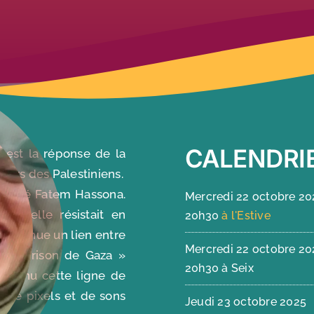
CALENDRI
k
est la réponse de la
ours des Palestiniens.
ncontré Fatem Hassona.
Mercredi 22 octobre 20
où elle résistait en
20h30
à l'Estive
 devenue un lien entre
Mercredi 22 octobre 20
sa « prison de Gaza »
20h30 à Seix
intenu cette ligne de
 de pixels et de sons
Jeudi 23 octobre 2025