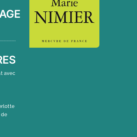
AGE
RES
at avec
erlotte
 de