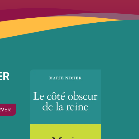
ER
RVER