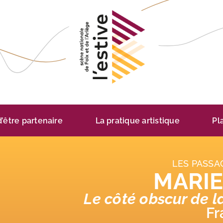
 d’être partenaire
La pratique artistique
Pl
LES PASSA
MARIE
Le côté obscur de l
Fr