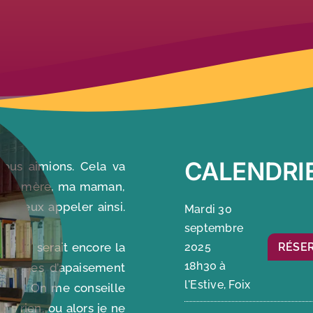
CALENDRI
ous aimions. Cela va
ur. Ma mère, ma maman,
e peux appeler ainsi.
Mardi 30
septembre
oir, ce serait encore la
2025
RÉSE
18h30 à
s gestes d’apaisement
l'Estive, Foix
nuits. On me conseille
 à rien, ou alors je ne