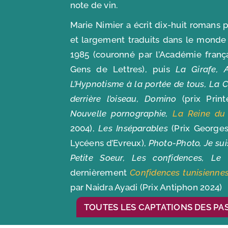
note de vin.
Marie Nimier a écrit dix-huit romans 
et largement traduits dans le monde 
1985 (couronné par l’Académie frança
Gens de Lettres), puis
La Girafe, 
L’Hypnotisme à la portée de tous, La C
derrière l’oiseau, Domino
(prix Prin
Nouvelle pornographie,
La Reine du 
2004),
Les Inséparables
(Prix Georges
Lycéens d’Evreux),
Photo-Photo, Je su
Petite Soeur, Les confidences, Le 
dernièrement
Confidences tunisienne
par Naidra Ayadi (Prix Antiphon 2024)
TOUTES LES CAPTATIONS DES PA