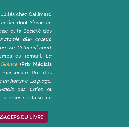
publiés chez Gallimard
entier, dont
Sirène
en
ise et la Société des
Anatomie d’un chœur,
aresse, Celui qui court
temps du roman),
La
Silence
(
Prix Médicis
 Brassens et Prix des
is un homme, La plage,
Palais des Orties
et
s
, portées sur la scène
SSAGERS DU LIVRE