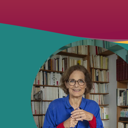
« Comme je l’aimais, comme nous n
sans dire, et l’écrire me serre le cœ
il n’y a qu’une femme au monde que j
Quel dommage. Quel gâchis.
Je ne lui en veux pas, non, lui en voul
vouloir. Encore rester accrochée. Le
dictés par la raison me coûtent mes 
de me blinder, mais me blinder ne sert