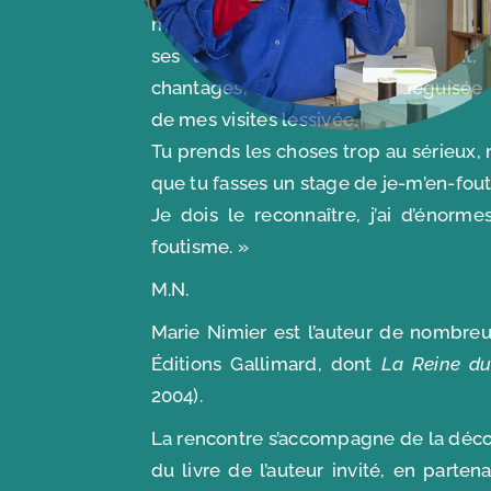
me blinde pas où il faut, comme il f
ses lamentations me submergent, 
chantages, son agressivité déguisée 
de mes visites lessivée.
Tu prends les choses trop au sérieux, m
que tu fasses un stage de je-m’en-fout
Je dois le reconnaître, j’ai d’énorm
foutisme. »
M.N.
Marie Nimier est l’auteur de nombre
Éditions Gallimard, dont
La Reine du
2004).
La rencontre s’accompagne de la décou
du livre de l’auteur invité, en parten