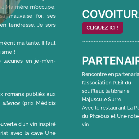
aut. Ma mère m’occupe,
COVOITUR
sa mauvaise foi, ses
en tendresse. Je sors
CLIQUEZ ICI !
’écrit ma tante. Il faut
isme !
PARTENAI
es lacunes en je-m’en-
Rencontre en partenari
l’association l’Œil du
souffleur, la librairie
ux romans publiés aux
Majuscule Surre.
 silence
(prix Médicis
Avec le restaurant La P
du Phœbus et Une note
verte d’un vin inspiré
vin.
ariat avec la cave Une