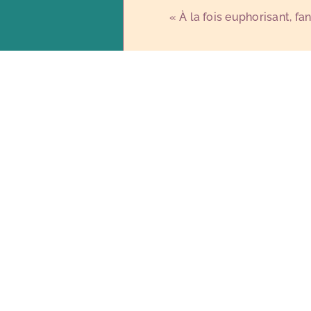
«
À la fois euphorisant, 
CALENDRIER
Lundi 16 mars 2026
21h00
à l'Estive