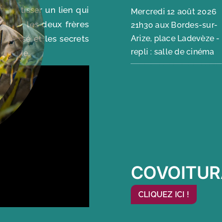
s et tisser un lien qui
Mercredi 12 août 2026
 tard, les deux frères
21h30 aux Bordes-sur-
le passé et les secrets
Arize, place Ladevèze -
repli : salle de cinéma
u monde.
COVOITUR
CLIQUEZ ICI !