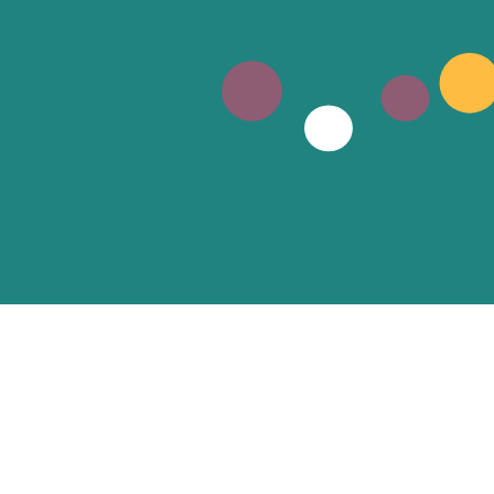
L’ESTIVE,
SCÈNE NATIONALE DE FOIX ET DE
L’ARIÈGE
20 avenue du général de Gaulle – 
Foix