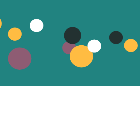
HORAIRES D’OUVERTURE
A l’Estive, du mardi au jeudi
de 13h30 à 18h30
LA
09000
vendredi de 10h à 12h
et de 13h30 à 18h