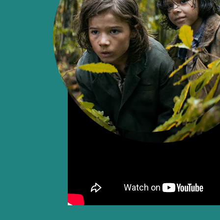
Ils vont y survivre pendant sept année
les unira à jamais. Des décennies plus
quittent tout pour se retrouver. Mais 
les rattrapent, même à l’autre bout d