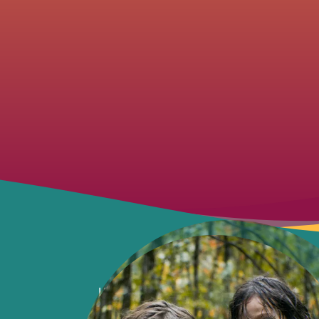
L’histoire vraie de deux petits garç
abandonnés par leur mère en 1948, s’e