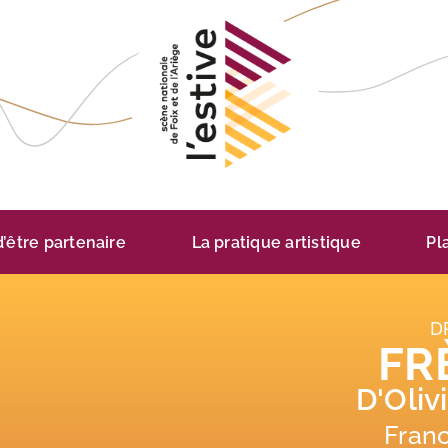
 d’être partenaire
La pratique artistique
Pl
D
FR
D'Oliv
Franc