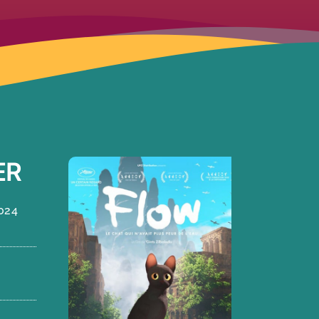
ER
024