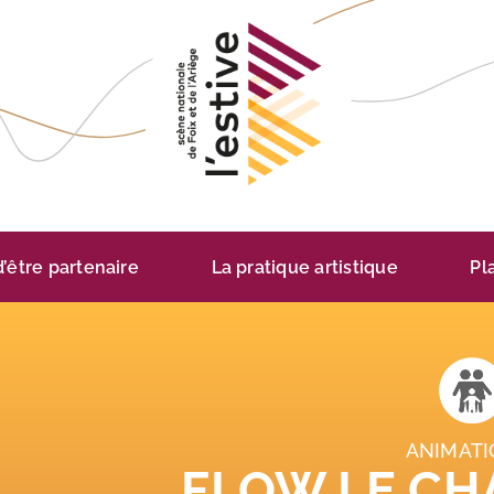
 d’être partenaire
La pratique artistique
Pl
ANIMATI
FLOW LE CHA