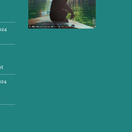
024
et
024