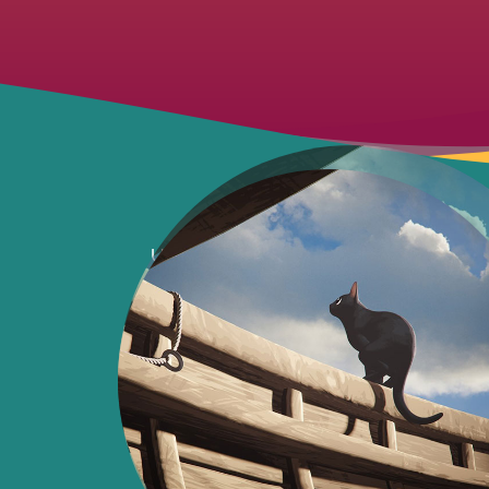
Un chat se réveille dans un univers en
vie humaine semble avoir disparu. Il
bateau avec un groupe d’autres ani
avec eux s’avère un défi encore
surmonter sa peur de l’eau ! Tou
apprendre à surmonter leurs différen
nouveau monde qui s’impose à eux.