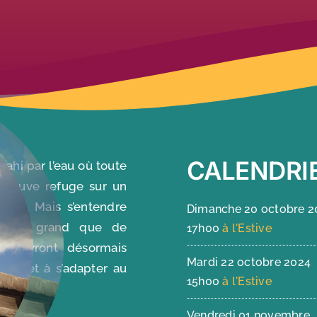
CALENDRI
vahi par l’eau où toute
 trouve refuge sur un
maux. Mais s’entendre
Dimanche 20 octobre 2
 plus grand que de
17h00
à l'Estive
s devront désormais
Mardi 22 octobre 2024
ces et à s’adapter au
15h00
à l'Estive
Vendredi 01 novembre