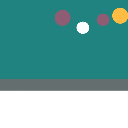
L’ESTIVE,
SCÈNE NATIONALE DE FOIX ET DE
L’ARIÈGE
20 avenue du général de Gaulle – 
Foix
05 61 05 05 55 – accueil@lestive.c