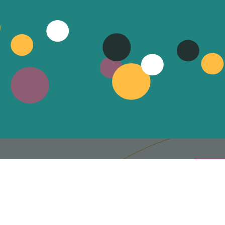
HORAIRES D’OUVERTURE
A l’Estive, du mardi au jeudi
de 13h30 à 18h30
LA
09000
vendredi de 10h à 12h
et de 13h30 à 18h
om
et toujours 1h avant les spectacles