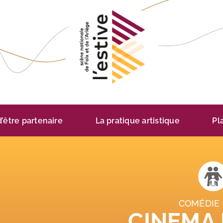
 d’être partenaire
La pratique artistique
Pl
COMÉDIE
CINEMA