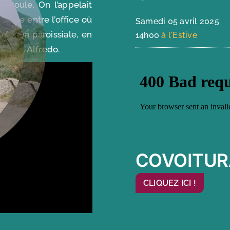
écroule. On l’appelait
 libre entre l’office où
Samedi 05 avril 2025
 cinéma paroissiale, en
14h00
à l'Estive
régnait Alfredo.
COVOITUR
CLIQUEZ ICI !