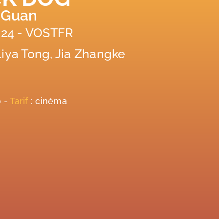
 Guan
024 - VOSTFR
iya Tong, Jia Zhangke
0 -
Tarif
: cinéma