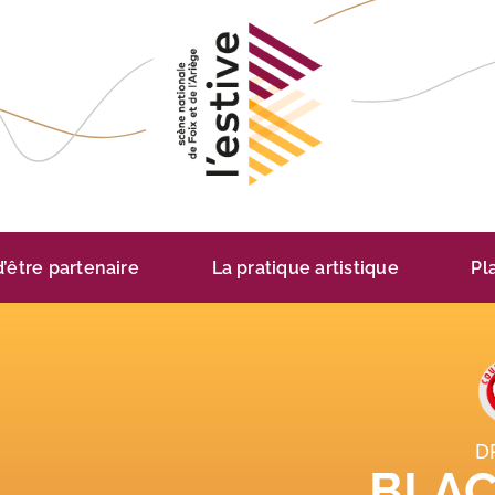
 d’être partenaire
La pratique artistique
Pl
D
BLA