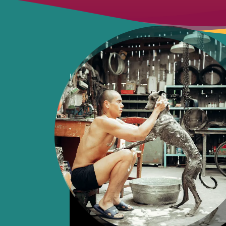
Lang revient dans sa ville natale au
Gobi. Alors qu’il travaille pour la patr
débarrasser la ville des chiens errants,
l’un d’entre eux. Une rencontre qui 
départ pour ces deux âmes solitaires.