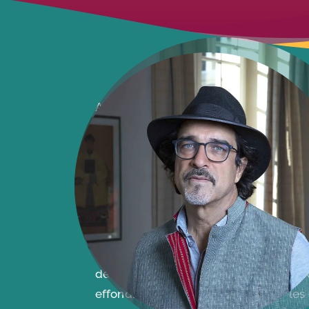
Au bord du Gange, à Calcutta, sur 
cinéaste accablé par le désespoir so
jours.
Il est venu en Inde pour réaliser un fi
inspiré de la célèbre nouvelle de Rab
Nobel de littérature en 1913),
Kabul
Kaboul ». L’histoire d’un réfugié afgh
de fruits secs. Mais le film n’a jamais
de travail, de repérages, de rêves e
effondrées, emportées par les