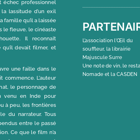
t échec professionnel
la lassitude d’un exil
famille qu’il a laissée
PARTENAI
le fleuve, le cinéaste
ouette. Il reconnaît
L’association l’Œil du
u’il devait filmer, et
souffleur, la librairie
Majuscule Surre
Une note de vin, le rest
uvre une faille dans le
Nomade et la CASDEN
écit commence. L’auteur
hmat, le personnage de
an venu en Inde pour
eu à peu, les frontières
le du narrateur. Tous
spendus entre le passé
tion. Ce que le film n’a