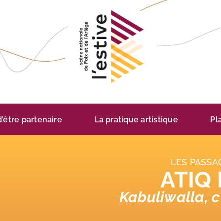
 d’être partenaire
La pratique artistique
Pl
LES PASSA
ATIQ
Kabuliwalla, c