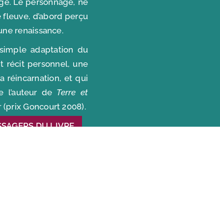
rge. Le personnage, né
le fleuve, d’abord perçu
une renaissance.
 simple adaptation du
t récit personnel, une
la réincarnation, et qui
e l’auteur de
Terre et
r
(prix Goncourt 2008).
SSAGERS DU LIVRE