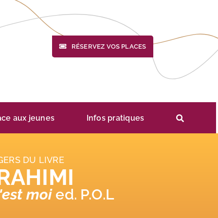
RÉSERVEZ VOS PLACES
ace aux jeunes
Infos pratiques
GERS DU LIVRE
 RAHIMI
'est moi
ed. P.O.L