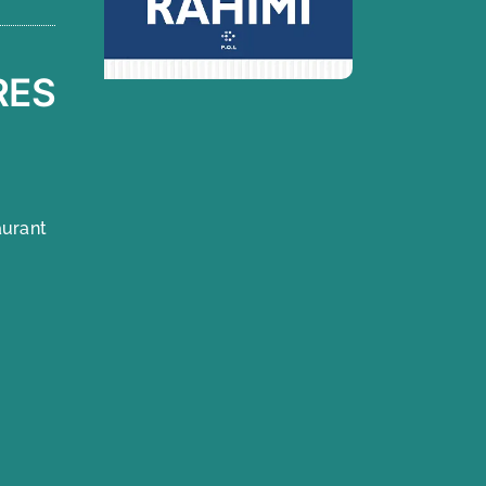
RES
aurant