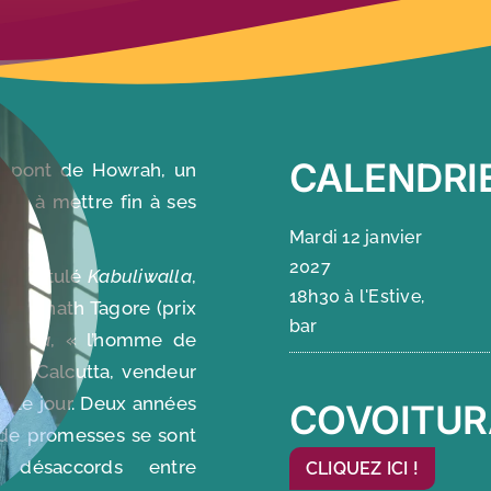
CALENDRI
le pont de Howrah, un
nge à mettre fin à ses
Mardi 12 janvier
2027
lm intitulé
Kabuliwalla
,
18h30 à l'Estive,
indranath Tagore (prix
bar
iwalla
, « l’homme de
an à Calcutta, vendeur
 vu le jour. Deux années
COVOITUR
t de promesses se sont
 désaccords entre
CLIQUEZ ICI !