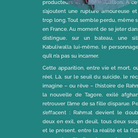
producteurs et par la mousson. À ce
s’ajoutent une rupture amoureuse et 
trop long. Tout semble perdu, même sa 
en France. Au moment de se jeter dans 
distingue, sur un bateau, une silh
Kabuliwalla lui-même, le personnage q
qu’il n’a pas su incarner.
Cette apparition, entre vie et mort, o
réel. Là, sur le seuil du suicide, le r
imagine – ou rêve – l’histoire de Ra
la nouvelle de Tagore, exilé afgh
retrouver l’âme de sa fille disparue. P
s’effacent : Rahmat devient le doub
deux en exil, en deuil, tous deux su
et le présent, entre la réalité et la fic