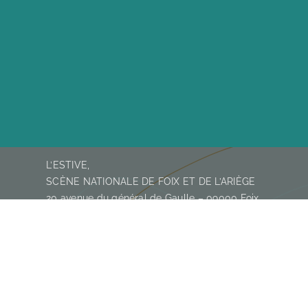
L’ESTIVE,
SCÈNE NATIONALE DE FOIX ET DE L’ARIÈGE
20 avenue du général de Gaulle – 09000 Foix
05 61 05 05 55 – accueil@lestive.com
HORAIRES D’OUVERTURE
A l’Estive, du mardi au jeudi
de 13h30 à 18h30
vendredi de 10h à 12h