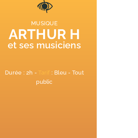
MUSIQUE
ARTHUR H
et ses musiciens
Durée : 2h -
Tarif
: Bleu - Tout
public